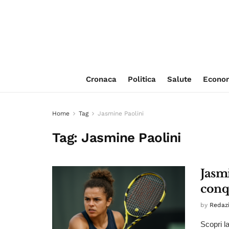
Cronaca
Politica
Salute
Econo
Home
Tag
Jasmine Paolini
Tag:
Jasmine Paolini
Jasmi
conq
by
Redaz
Scopri l