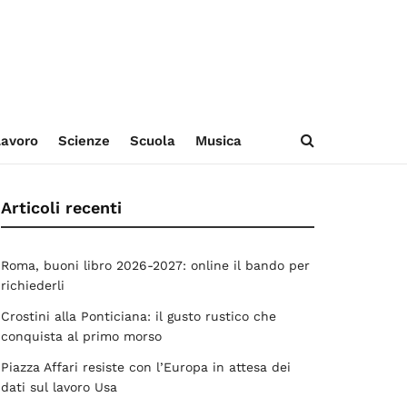
avoro
Scienze
Scuola
Musica
Articoli recenti
Roma, buoni libro 2026-2027: online il bando per
richiederli
Crostini alla Ponticiana: il gusto rustico che
conquista al primo morso
Piazza Affari resiste con l’Europa in attesa dei
dati sul lavoro Usa