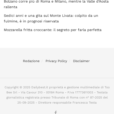
Bolzano corre più di Roma e Milano, mentre la Valle d’Aosta
rallenta
Sedici anni e una gita sul Monte Livata: colpito da un
fulmine, è in prognosi riservata
Mozzarella fritta croccante: il segreto per farla perfetta
Redazione
Privacy Policy
Disclaimer
Copyright © 2025 Dailybest.it proprietà e gestione multimediale di Too
Bee Srl - Via Cavour 310 - 00184 Roma - P.Iva 17773611003 - Testata
giornalistica registrata presso Tribunale di Roma con n° 87-2025 del
25-09-2025 - Direttore responsabile Francesca Testa