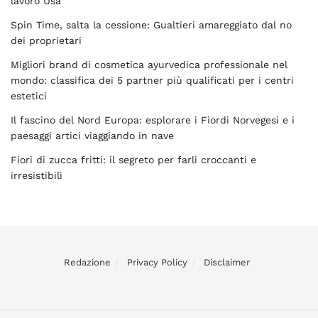
lavoro Usa
Spin Time, salta la cessione: Gualtieri amareggiato dal no
dei proprietari
Migliori brand di cosmetica ayurvedica professionale nel
mondo: classifica dei 5 partner più qualificati per i centri
estetici
Il fascino del Nord Europa: esplorare i Fiordi Norvegesi e i
paesaggi artici viaggiando in nave
Fiori di zucca fritti: il segreto per farli croccanti e
irresistibili
Redazione
Privacy Policy
Disclaimer