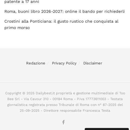
patente a 17 anni
Roma, buoni libro 2026-2027: online il bando per richiederli
Crostini alla Ponticiana: il gusto rustico che conquista al
primo morso
Redazione
Privacy Policy
Disclaimer
Copyright © 2025 Dailybest.it proprietà e gestione multimediale di Too
Bee Srl - Via Cavour 310 - 00184 Roma - P.Iva 17773611003 - Testata
giornalistica registrata presso Tribunale di Roma con n° 87-2025 del
25-09-2025 - Direttore responsabile Francesca Testa