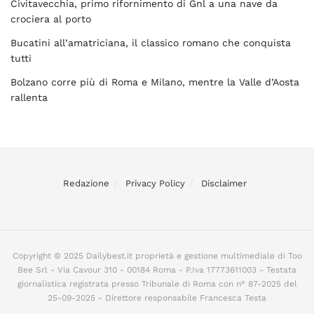
Civitavecchia, primo rifornimento di Gnl a una nave da
crociera al porto
Bucatini all’amatriciana, il classico romano che conquista
tutti
Bolzano corre più di Roma e Milano, mentre la Valle d’Aosta
rallenta
Redazione
Privacy Policy
Disclaimer
Copyright © 2025 Dailybest.it proprietà e gestione multimediale di Too
Bee Srl - Via Cavour 310 - 00184 Roma - P.Iva 17773611003 - Testata
giornalistica registrata presso Tribunale di Roma con n° 87-2025 del
25-09-2025 - Direttore responsabile Francesca Testa