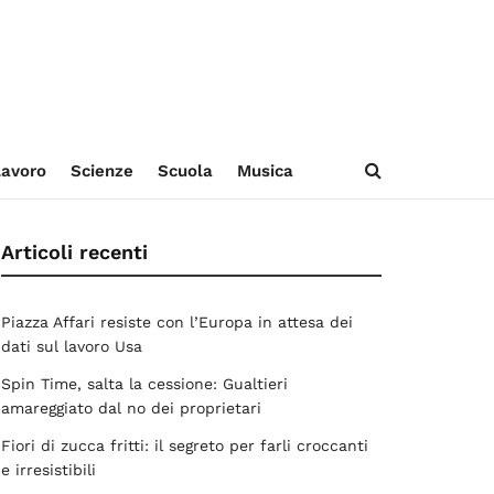
avoro
Scienze
Scuola
Musica
Articoli recenti
Piazza Affari resiste con l’Europa in attesa dei
dati sul lavoro Usa
Spin Time, salta la cessione: Gualtieri
amareggiato dal no dei proprietari
Fiori di zucca fritti: il segreto per farli croccanti
e irresistibili