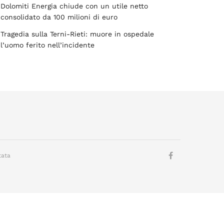
Dolomiti Energia chiude con un utile netto
consolidato da 100 milioni di euro
Tragedia sulla Terni-Rieti: muore in ospedale
l’uomo ferito nell’incidente
tata