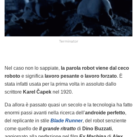
Terminator
Nel caso non lo sappiate,
la parola robot viene dal ceco
roboto
e significa
lavoro pesante o lavoro forzato
. È
stata infatti usata per la prima volta in assoluto dallo
scrittore
Karel Čapek
nel 1920.
Da allora è passato quasi un secolo e la tecnologia ha fatto
enormi passi avanti nella ricerca dell’
androide perfetto
,
del replicante in stile
Blade Runner
, del robot senziente
come quello de
Il grande ritratto
di
Dino Buzzati
,
aggiornato alla perfezione nel film
Ex Machina
di
Alex