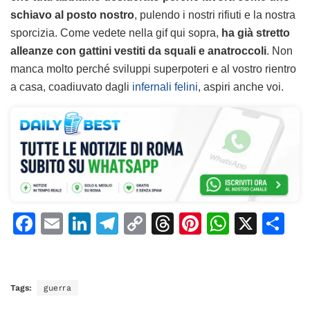
schiavo al posto nostro
, pulendo i nostri rifiuti e la nostra
sporcizia. Come vedete nella gif qui sopra,
ha già stretto
alleanze con gattini vestiti da squali e anatroccoli
. Non
manca molto perché sviluppi superpoteri e al vostro rientro
a casa, coadiuvato dagli
infernali felini
, aspiri anche voi.
F
E
Li
T
C
T
Pi
W
X
C
a
m
n
el
o
h
n
h
o
c
ai
k
e
p
re
te
at
n
e
l
e
gr
y
a
re
s
di
Tags:
guerra