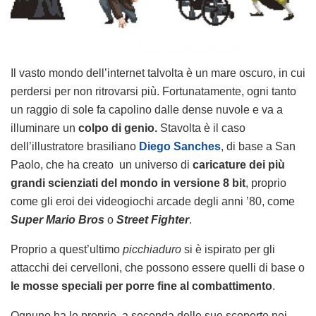
Il vasto mondo dell’internet talvolta è un mare oscuro, in cui
perdersi per non ritrovarsi più. Fortunatamente, ogni tanto
un raggio di sole fa capolino dalle dense nuvole e va a
illuminare un
colpo di genio.
Stavolta è il caso
dell’illustratore brasiliano
Diego Sanches
, di base a San
Paolo, che ha creato un universo di
caricature dei più
grandi scienziati del mondo in versione 8 bit
, proprio
come gli eroi dei videogiochi arcade degli anni ’80, come
Super Mario Bros
o
Street Fighter
.
Proprio a quest’ultimo
picchiaduro
si è ispirato per gli
attacchi dei cervelloni, che possono essere quelli di base o
le mosse speciali per porre fine al combattimento
.
Ognuno ha le proprie, a seconda delle sue scoperte nei