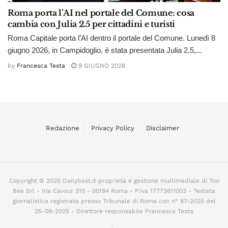
Roma porta l’AI nel portale del Comune: cosa
cambia con Julia 2.5 per cittadini e turisti
Roma Capitale porta l’AI dentro il portale del Comune. Lunedì 8
giugno 2026, in Campidoglio, è stata presentata Julia 2.5,...
by
Francesca Testa
9 GIUGNO 2026
Redazione
Privacy Policy
Disclaimer
Copyright © 2025 Dailybest.it proprietà e gestione multimediale di Too
Bee Srl - Via Cavour 310 - 00184 Roma - P.Iva 17773611003 - Testata
giornalistica registrata presso Tribunale di Roma con n° 87-2025 del
25-09-2025 - Direttore responsabile Francesca Testa