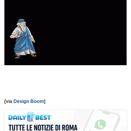
.
[via
Design Boom
]