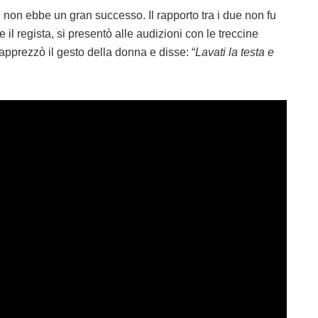
i non ebbe un gran successo. Il rapporto tra i due non fu
re il regista, si presentò alle audizioni con le treccine
apprezzò il gesto della donna e disse: “
Lavati la testa e