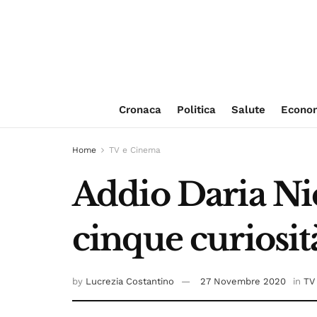
Cronaca
Politica
Salute
Econo
Home
TV e Cinema
Addio Daria Ni
cinque curiosi
by
Lucrezia Costantino
27 Novembre 2020
in
TV