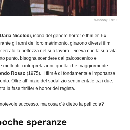
©Johnny Freak
Daria Nicolodi
, icona del genere horror e thriller. Ex
urante gli anni del loro matrimonio, girarono diversi film
 cercato la bellezza nel suo lavoro. Diceva che la sua vita
erto punto, bisogna scendere dal palcoscenico e
ue molteplici interpretazioni, quella che maggiormente
ondo Rosso
(1975). Il film è di fondamentale importanza
nto. Oltre all’inizio del sodalizio sentimentale tra i due,
 la fase thriller e horror del regista.
notevole successo, ma cosa c’è dietro la pellicola?
poche speranze