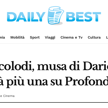
mia
Mobilità
Sport
Viaggi
Cinema e Tv
Cultura
L
colodi, musa di Dari
tà più una su Profon
 e Cinema