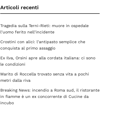
Articoli recenti
Tragedia sulla Terni-Rieti: muore in ospedale
l’uomo ferito nell’incidente
Crostini con alici: l’antipasto semplice che
conquista al primo assaggio
Ex Ilva, Orsini apre alla cordata italiana: ci sono
le condizioni
Marito di Roccella trovato senza vita a pochi
metri dalla riva
Breaking News: incendio a Roma sud, il ristorante
in fiamme è un ex concorrente di Cucine da
incubo