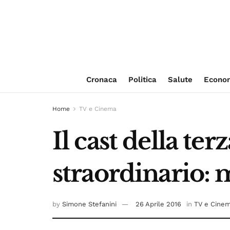
Cronaca
Politica
Salute
Econo
Home
TV e Cinema
Il cast della te
straordinario: 
by
Simone Stefanini
26 Aprile 2016
in
TV e Cine