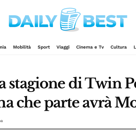
mia
Mobilità
Sport
Viaggi
Cinema e Tv
Cultura
L
rza stagione di Twin P
ma che parte avrà Mo
ma