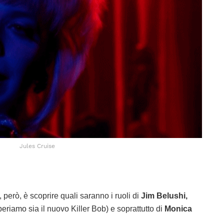
Jules Cruise
 però, è scoprire quali saranno i ruoli di
Jim Belushi,
speriamo sia il nuovo Killer Bob) e soprattutto di
Monica