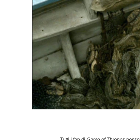
Tutti i fan di
Game of Thrones
posson