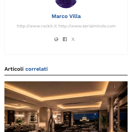
o
k
p
k
Marco Villa
http://www.rockit.it http://www.serialminds.com
Articoli
correlati