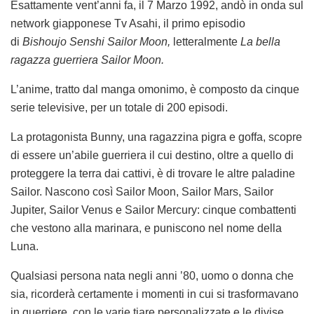
Esattamente vent’anni fa, il 7 Marzo 1992, andò in onda sul
network giapponese Tv Asahi, il primo episodio
di
Bishoujo Senshi Sailor Moon,
letteralmente
L
a bella
ragazza guerriera Sailor Moon.
L’anime, tratto dal manga omonimo, è composto da cinque
serie televisive, per un totale di 200 episodi.
La protagonista Bunny, una ragazzina pigra e goffa, scopre
di essere un’abile guerriera il cui destino, oltre a quello di
proteggere la terra dai cattivi, è di trovare le altre paladine
Sailor. Nascono così Sailor Moon, Sailor Mars, Sailor
Jupiter, Sailor Venus e Sailor Mercury: cinque combattenti
che vestono alla marinara, e puniscono nel nome della
Luna.
Qualsiasi persona nata negli anni ’80, uomo o donna che
sia, ricorderà certamente i momenti in cui si trasformavano
in guerriere, con le varie tiare personalizzate e le divise