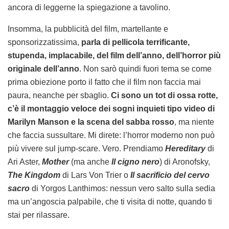
ancora di leggerne la spiegazione a tavolino.
Insomma, la pubblicità del film, martellante e
sponsorizzatissima,
parla di pellicola terrificante,
stupenda, implacabile, del film dell’anno, dell’horror più
originale dell’anno
. Non sarò quindi fuori tema se come
prima obiezione porto il fatto che il film non faccia mai
paura, neanche per sbaglio.
Ci sono un tot di ossa rotte,
c’è il montaggio veloce dei sogni inquieti tipo video di
Marilyn Manson e la scena del sabba rosso
, ma niente
che faccia sussultare. Mi direte: l’horror moderno non può
più vivere sul jump-scare. Vero. Prendiamo
Hereditary
di
Ari Aster,
Mother
(ma anche
Il cigno nero
) di Aronofsky,
The Kingdom
di Lars Von Trier o
Il sacrificio del cervo
sacro
di Yorgos Lanthimos: nessun vero salto sulla sedia
ma un’angoscia palpabile, che ti visita di notte, quando ti
stai per rilassare.