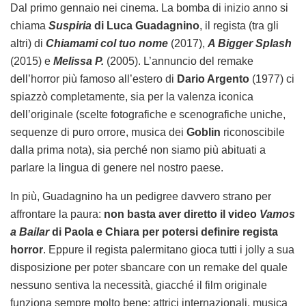
Dal primo gennaio nei cinema. La bomba di inizio anno si
chiama
Suspiria
di Luca Guadagnino
, il regista (tra gli
altri) di
Chiamami col tuo nome
(2017),
A Bigger Splash
(2015) e
Melissa P.
(2005). L’annuncio del remake
dell’horror più famoso all’estero di
Dario Argento
(1977) ci
spiazzò completamente, sia per la valenza iconica
dell’originale (scelte fotografiche e scenografiche uniche,
sequenze di puro orrore, musica dei
Goblin
riconoscibile
dalla prima nota), sia perché non siamo più abituati a
parlare la lingua di genere nel nostro paese.
In più, Guadagnino ha un pedigree davvero strano per
affrontare la paura:
non basta aver diretto il video
Vamos
a Bailar
di Paola e Chiara per potersi definire regista
horror
. Eppure il regista palermitano gioca tutti i jolly a sua
disposizione per poter sbancare con un remake del quale
nessuno sentiva la necessità, giacché il film originale
funziona sempre molto bene: attrici internazionali, musica