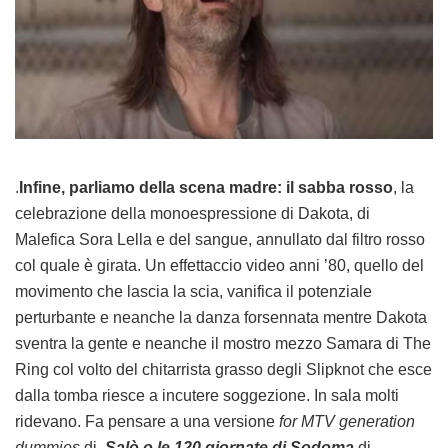
.
Infine, parliamo della scena madre: il sabba rosso
, la
celebrazione della monoespressione di Dakota, di
Malefica Sora Lella e del sangue, annullato dal filtro rosso
col quale è girata. Un effettaccio video anni ’80, quello del
movimento che lascia la scia, vanifica il potenziale
perturbante e neanche la danza forsennata mentre Dakota
sventra la gente e neanche il mostro mezzo Samara di The
Ring col volto del chitarrista grasso degli Slipknot che esce
dalla tomba riesce a incutere soggezione. In sala molti
ridevano. Fa pensare a una versione
for MTV generation
dummies
di
Salò o le 120 giornate di Sodoma
di