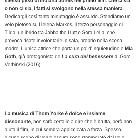
stesso peso di Indiana Jones nel primo film: che ci sia
o non ci sia, i fatti si svolgono nella stessa maniera
.
Dedicargli così tanto minutaggio è assurdo. Stendiamo un
velo pietoso su Helena Markos, il terzo personaggio di
Tilda: un ibrido tra Jabba the Hutt e Sora Lella, che
provoca risate involontarie in sala, proprio nella scena
madre. L’unica attrice che porta un po’ d’inquietudine è
Mia
Goth
, già protagonista de
La cura del benessere
di Gore
Verbinski (2016).
.
La musica di Thom Yorke è dolce e insieme
dissonante
, non sarò certo io a dire che è brutta, però non
aiuta il film, in cui sembra appiccicata a forza. Spesso,
alcune scene di verve oscura sono stemperate dal velo