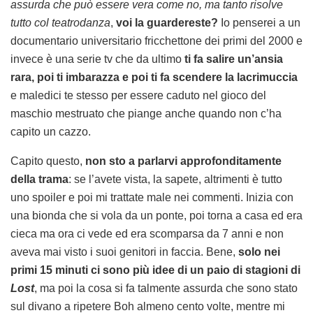
assurda che può essere vera come no, ma tanto risolve
tutto col teatrodanza
,
voi la guardereste?
Io penserei a un
documentario universitario fricchettone dei primi del 2000 e
invece è una serie tv che da ultimo
ti fa salire un’ansia
rara, poi ti imbarazza e poi ti fa scendere la lacrimuccia
e maledici te stesso per essere caduto nel gioco del
maschio mestruato che piange anche quando non c’ha
capito un cazzo.
Capito questo,
non sto a parlarvi approfonditamente
della trama
: se l’avete vista, la sapete, altrimenti è tutto
uno spoiler e poi mi trattate male nei commenti. Inizia con
una bionda che si vola da un ponte, poi torna a casa ed era
cieca ma ora ci vede ed era scomparsa da 7 anni e non
aveva mai visto i suoi genitori in faccia. Bene,
solo nei
primi 15 minuti ci sono più idee di un paio di stagioni di
Lost
, ma poi la cosa si fa talmente assurda che sono stato
sul divano a ripetere Boh almeno cento volte, mentre mi