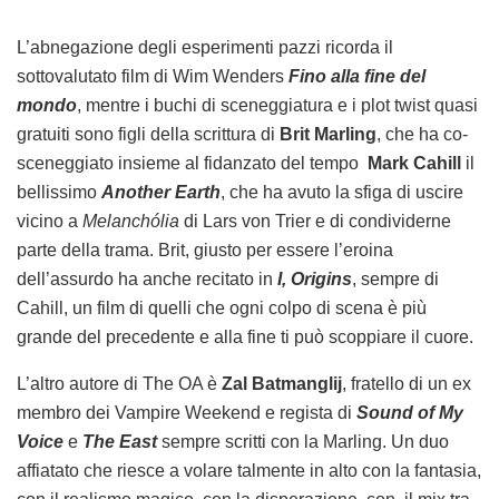
L’abnegazione degli esperimenti pazzi ricorda il
sottovalutato film di Wim Wenders
Fino alla fine del
mondo
, mentre i buchi di sceneggiatura e i plot twist quasi
gratuiti sono figli della scrittura di
Brit Marling
, che ha co-
sceneggiato insieme al fidanzato del tempo
Mark Cahill
il
bellissimo
Another Earth
, che ha avuto la sfiga di uscire
vicino a
Melanchólia
di Lars von Trier e di condividerne
parte della trama. Brit, giusto per essere l’eroina
dell’assurdo ha anche recitato in
I, Origins
, sempre di
Cahill, un film di quelli che ogni colpo di scena è più
grande del precedente e alla fine ti può scoppiare il cuore.
L’altro autore di The OA è
Zal Batmanglij
, fratello di un ex
membro dei Vampire Weekend e regista di
Sound of My
Voice
e
The East
sempre scritti con la Marling. Un duo
affiatato che riesce a volare talmente in alto con la fantasia,