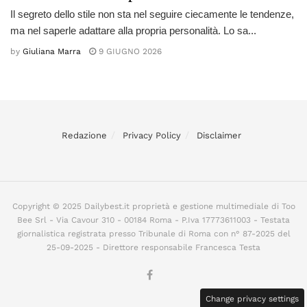
Il segreto dello stile non sta nel seguire ciecamente le tendenze,
ma nel saperle adattare alla propria personalità. Lo sa...
by
Giuliana Marra
9 GIUGNO 2026
Redazione
Privacy Policy
Disclaimer
Copyright © 2025 Dailybest.it proprietà e gestione multimediale di Too
Bee Srl - Via Cavour 310 - 00184 Roma - P.Iva 17773611003 - Testata
giornalistica registrata presso Tribunale di Roma con n° 87-2025 del
25-09-2025 - Direttore responsabile Francesca Testa
Change privacy settings