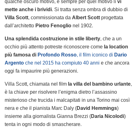
qualche oscuro motivo, e sempre per quel motivo lì
vi
mette anche i brividi
. Si tratta senza ombra di dubbio di
Villa Scott
, commissionata da
Albert Scott
progettata
dall’architetto
Pietro Fenoglio
nel 1902.
Una splendida costruzione in stile liberty
, che a un
occhio più attento potreste riconoscere come
la location
più famosa di
Profondo Rosso
, il film iconico di
Dario
Argento
che nel 2015 ha compiuto 40 anni
e che ancora
oggi fa impaurire più generazioni.
Villa Scott, chiamata nel film
la villa del bambino urlante
,
è la chiave per risolvere l’enigma dietro l’assassino
misterioso che trucida i malcapitati in una Torino mai così
nera e che il pianista Marc Daly (
David Hemmings
)
insieme alla giornalista Gianna Brezzi (
Daria Nicolodi
)
tenta in ogni modo di smascherare.