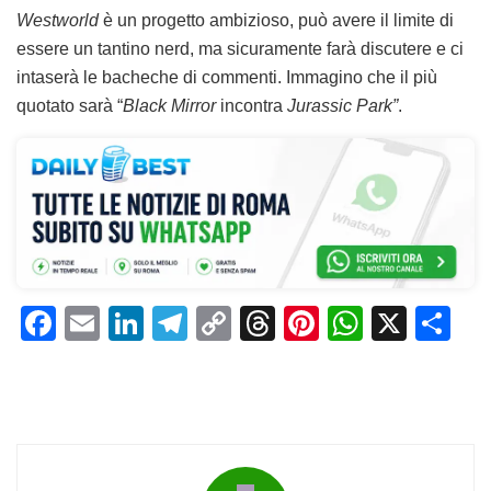
Westworld
è un progetto ambizioso, può avere il limite di
essere un tantino nerd, ma sicuramente farà discutere e ci
intaserà le bacheche di commenti. Immagino che il più
quotato sarà “
Black Mirror
incontra
Jurassic Park”
.
F
E
Li
T
C
T
Pi
W
X
C
a
m
n
el
o
h
n
h
o
c
ai
k
e
p
re
te
at
n
e
l
e
gr
y
a
re
s
di
b
dI
a
Li
d
st
A
vi