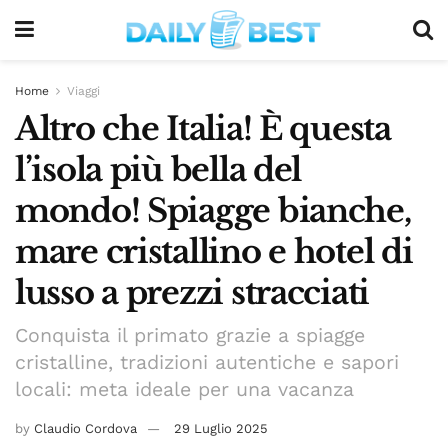
Home
Viaggi
Altro che Italia! È questa
l’isola più bella del
mondo! Spiagge bianche,
mare cristallino e hotel di
lusso a prezzi stracciati
Conquista il primato grazie a spiagge
cristalline, tradizioni autentiche e sapori
locali: meta ideale per una vacanza
by
Claudio Cordova
29 Luglio 2025