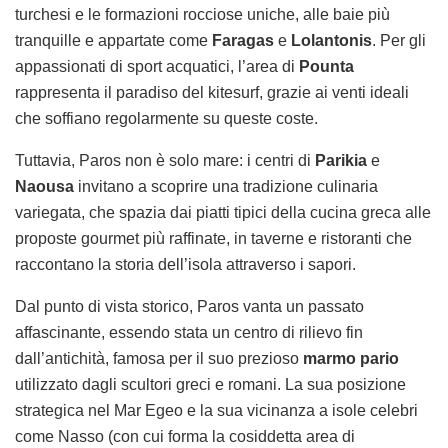
turchesi e le formazioni rocciose uniche, alle baie più
tranquille e appartate come
Faragas
e
Lolantonis
. Per gli
appassionati di sport acquatici, l’area di
Pounta
rappresenta il paradiso del kitesurf, grazie ai venti ideali
che soffiano regolarmente su queste coste.
Tuttavia, Paros non è solo mare: i centri di
Parikia
e
Naousa
invitano a scoprire una tradizione culinaria
variegata, che spazia dai piatti tipici della cucina greca alle
proposte gourmet più raffinate, in taverne e ristoranti che
raccontano la storia dell’isola attraverso i sapori.
Dal punto di vista storico, Paros vanta un passato
affascinante, essendo stata un centro di rilievo fin
dall’antichità, famosa per il suo prezioso
marmo pario
utilizzato dagli scultori greci e romani. La sua posizione
strategica nel Mar Egeo e la sua vicinanza a isole celebri
come Nasso (con cui forma la cosiddetta area di