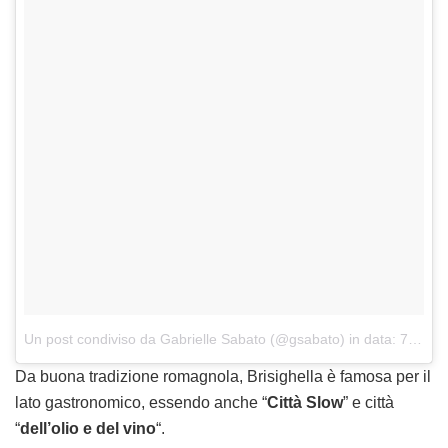
Un post condiviso da Gabrielle Sabato (@gsabato)
in data:
7 Ott 2017 alle ore 13:04 PDT
Da buona tradizione romagnola, Brisighella è famosa per il
lato gastronomico, essendo anche “
Città Slow
” e città
“
dell’olio e del vino
“.