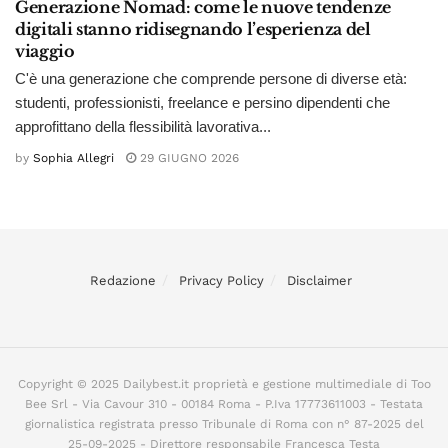
Generazione Nomad: come le nuove tendenze
digitali stanno ridisegnando l’esperienza del
viaggio
C'è una generazione che comprende persone di diverse età:
studenti, professionisti, freelance e persino dipendenti che
approfittano della flessibilità lavorativa...
by
Sophia Allegri
29 GIUGNO 2026
Redazione
Privacy Policy
Disclaimer
Copyright © 2025 Dailybest.it proprietà e gestione multimediale di Too
Bee Srl - Via Cavour 310 - 00184 Roma - P.Iva 17773611003 - Testata
giornalistica registrata presso Tribunale di Roma con n° 87-2025 del
25-09-2025 - Direttore responsabile Francesca Testa