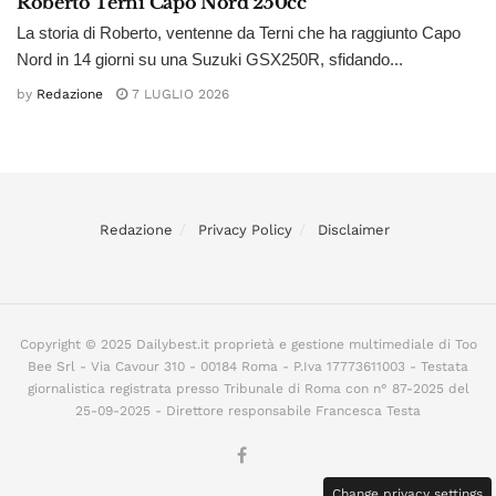
Roberto Terni Capo Nord 250cc
La storia di Roberto, ventenne da Terni che ha raggiunto Capo
Nord in 14 giorni su una Suzuki GSX250R, sfidando...
by
Redazione
7 LUGLIO 2026
Redazione
Privacy Policy
Disclaimer
Copyright © 2025 Dailybest.it proprietà e gestione multimediale di Too
Bee Srl - Via Cavour 310 - 00184 Roma - P.Iva 17773611003 - Testata
giornalistica registrata presso Tribunale di Roma con n° 87-2025 del
25-09-2025 - Direttore responsabile Francesca Testa
Change privacy settings