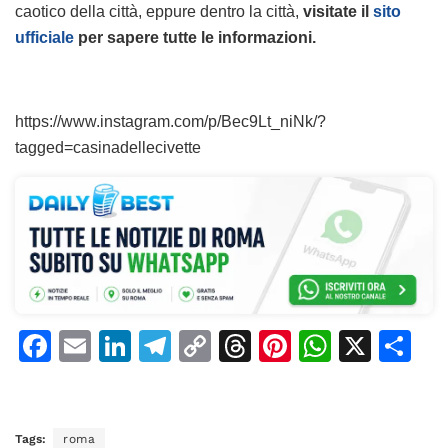
caotico della città, eppure dentro la città,
visitate il
sito
ufficiale
per sapere tutte le informazioni.
https://www.instagram.com/p/Bec9Lt_niNk/?
tagged=casinadellecivette
F
E
Li
T
C
T
Pi
W
X
C
a
m
n
el
o
h
n
h
o
c
ai
k
e
p
re
te
at
n
e
l
e
gr
y
a
re
s
di
Tags:
roma