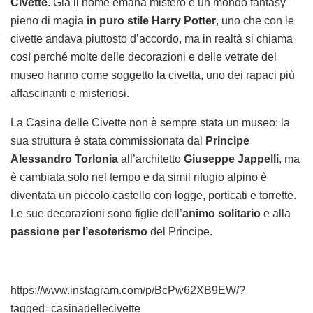
Civette
. Già il nome emana mistero e un mondo fantasy
pieno di magia
in puro stile Harry Potter
, uno che con le
civette andava piuttosto d’accordo, ma in realtà si chiama
così perché molte delle decorazioni e delle vetrate del
museo hanno come soggetto la civetta, uno dei rapaci più
affascinanti e misteriosi.
La Casina delle Civette non è sempre stata un museo: la
sua struttura è stata commissionata dal
Principe
Alessandro Torlonia
all’architetto
Giuseppe Jappelli
, ma
è cambiata solo nel tempo e da simil rifugio alpino è
diventata un piccolo castello con logge, porticati e torrette.
Le sue decorazioni sono figlie dell’
animo solitario
e alla
passione per l’esoterismo
del Principe.
https://www.instagram.com/p/BcPw62XB9EW/?
tagged=casinadellecivette