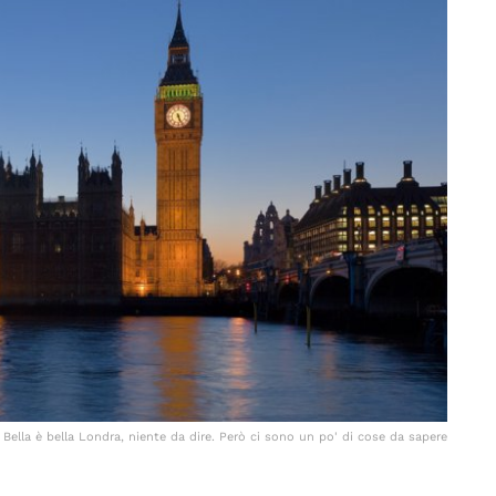
Bella è bella Londra, niente da dire. Però ci sono un po' di cose da sapere