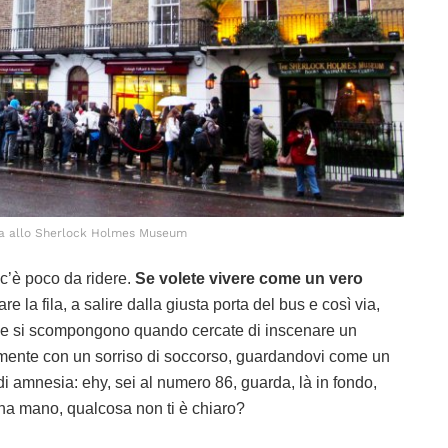
a allo Sherlock Holmes Museum
 c’è poco da ridere.
Se volete vivere come un vero
e la fila, a salire dalla giusta porta del bus e così via,
he si scompongono quando cercate di inscenare un
mente con un sorriso di soccorso, guardandovi come un
di amnesia: ehy, sei al numero 86, guarda, là in fondo,
una mano, qualcosa non ti è chiaro?