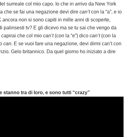
del surreale col mio capo. Io che in arrivo da New York
eva che se fai una negazione devi dire
can’t
con la “a”, e io
ancora non si sono capiti in mille anni di scoperte,
i palinsesti tv? E gli dicevo ma se tu sai che vengo da
 capirai che col mio
can’t
(con la “e”) dico
can’t
(con la
lo
can
. E se vuoi fare una negazione, devi dirmi can’t con
enzio. Gelo britannico. Da quel giorno ho iniziato a dire
 stanno tra di loro, e sono tutti “crazy”