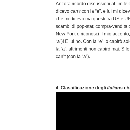
Ancora ricordo discussioni al limite 
dicevo
can’t
con la “e”, e lui mi dic
che mi dicevo ma questi tra US e UK 
scambi di pop-star, compra-vendita d
New York e riconosci il mio accento,
“a”)! E lui no. Con la “e” io capirò so
la “a”, altrimenti non capirò mai. Sil
can’t (con la “a”).
4. Classificazione degli
Italians
che