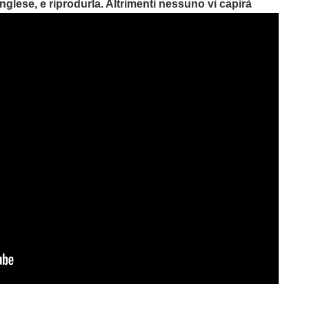
nglese, e riprodurla. Altrimenti nessuno vi capirà