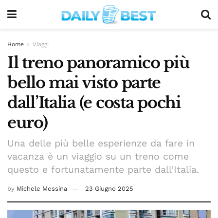
Home
Viaggi
Il treno panoramico più
bello mai visto parte
dall’Italia (e costa pochi
euro)
Una delle più belle esperienze da fare in
vacanza è un viaggio su un treno come
questo e fortunatamente parte dall’Italia.
by
Michele Messina
23 Giugno 2025