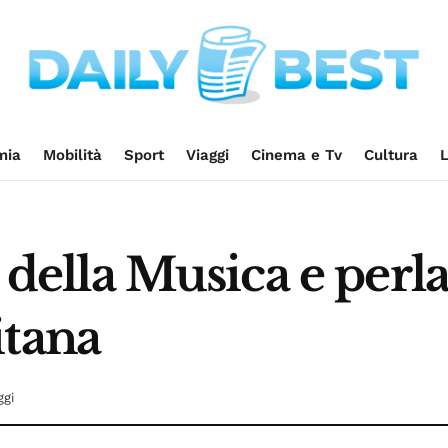
mia
Mobilità
Sport
Viaggi
Cinema e Tv
Cultura
L
à della Musica e perl
itana
ggi