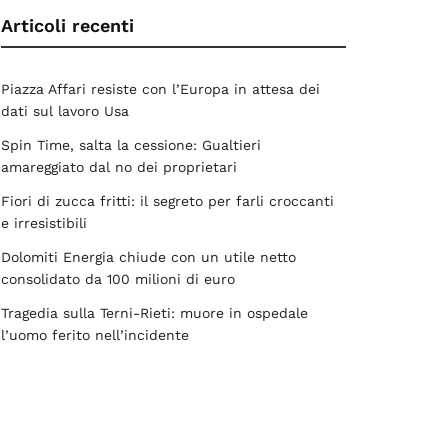
Articoli recenti
Piazza Affari resiste con l’Europa in attesa dei
dati sul lavoro Usa
Spin Time, salta la cessione: Gualtieri
amareggiato dal no dei proprietari
Fiori di zucca fritti: il segreto per farli croccanti
e irresistibili
Dolomiti Energia chiude con un utile netto
consolidato da 100 milioni di euro
Tragedia sulla Terni-Rieti: muore in ospedale
l’uomo ferito nell’incidente