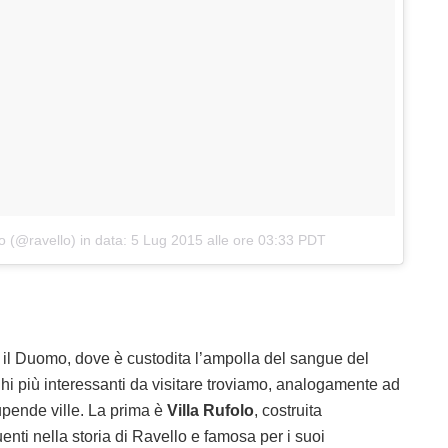
o (@ravello)
in data:
5 Lug 2015 alle ore 03:33 PDT
i il Duomo, dove è custodita l’ampolla del sangue del
ghi più interessanti da visitare troviamo, analogamente ad
tupende ville. La prima è
Villa Rufolo
, costruita
uenti nella storia di Ravello e famosa per i suoi