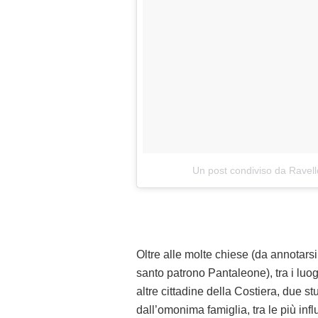
Un post condiviso da Ravell
Oltre alle molte chiese (da annotars
santo patrono Pantaleone), tra i luo
altre cittadine della Costiera, due s
dall’omonima famiglia, tra le più infl