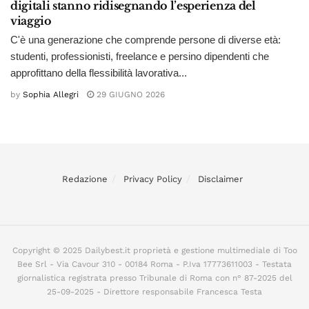
digitali stanno ridisegnando l’esperienza del
viaggio
C'è una generazione che comprende persone di diverse età:
studenti, professionisti, freelance e persino dipendenti che
approfittano della flessibilità lavorativa...
by
Sophia Allegri
29 GIUGNO 2026
Redazione
Privacy Policy
Disclaimer
Copyright © 2025 Dailybest.it proprietà e gestione multimediale di Too
Bee Srl - Via Cavour 310 - 00184 Roma - P.Iva 17773611003 - Testata
giornalistica registrata presso Tribunale di Roma con n° 87-2025 del
25-09-2025 - Direttore responsabile Francesca Testa