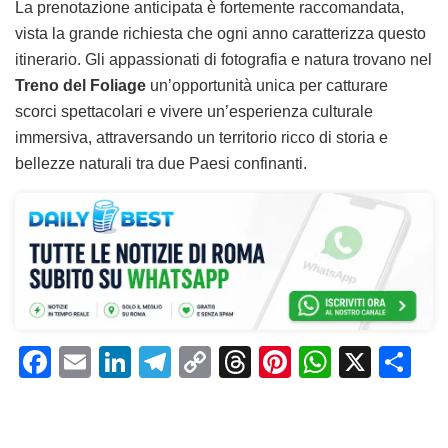
La prenotazione anticipata è fortemente raccomandata,
vista la grande richiesta che ogni anno caratterizza questo
itinerario. Gli appassionati di fotografia e natura trovano nel
Treno del Foliage
un’opportunità unica per catturare
scorci spettacolari e vivere un’esperienza culturale
immersiva, attraversando un territorio ricco di storia e
bellezze naturali tra due Paesi confinanti.
F
E
Li
T
C
T
Pi
W
X
C
a
m
n
el
o
h
n
h
o
c
ai
k
e
p
re
te
at
n