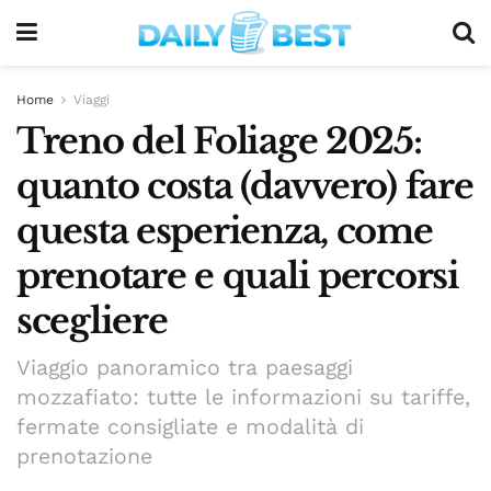
Home
Viaggi
Treno del Foliage 2025:
quanto costa (davvero) fare
questa esperienza, come
prenotare e quali percorsi
scegliere
Viaggio panoramico tra paesaggi
mozzafiato: tutte le informazioni su tariffe,
fermate consigliate e modalità di
prenotazione