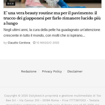
WEB
E’ una vera beauty routine ma per il pavimento: il
trucco dei giapponesi per farlo rimanere lucido più
a lungo
Negli ultimi anni, la cura della pelle ha guadagnato un’attenzione
crescente in tutto il mondo, con molti che si ispirano...
by
Claudio Cordova
10 MAGGIO 2025
Redazione
Privacy Policy
Disclaimer
Copyright © 2025 Dailybest.it proprietà e gestione multimediale di Too
Bee Srl - Via Cavour 310 - 00184 Roma - P.Iva 17773611003 - Testata
giornalistica registrata presso Tribunale di Roma con n° 87-2025 del