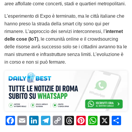
aree affollate come concerti, stadi e quartieri metropolitani.
L’esperimento di Expo è terminato, ma le città italiane che
hanno preso la strada della smart city sono qui per
rimanere. L’approccio dei servizi interconnessi, l’
internet
delle cose (IoT)
, le comunità online e il crowdsourcing
delle risorse avrà successo solo se i cittadini avranno tra le
mani strumenti e infrastrutture senza limiti. L’evoluzione è
in corso e non si può fermare.
F
E
Li
T
C
T
Pi
W
X
C
a
m
n
el
o
h
n
h
o