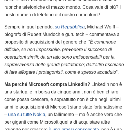
rubriche telefoniche di mezzo mondo. Cosa vale di più? I
nostri numeri di telefono o il nostro curriculum?
Sempre in quel periodo,
su
Repubblica
, Michael Wolff –
biografo di Rupert Murdoch e guru tech – commentava a
proposito di acquisizioni del genere che “
È comunque
difficile, se non impossibile, prevedere il successo di
operazioni simili: da un lato sono indispensabili per la
sopravvivenza delle grandi piattaforme; dall’altro rischiano
di fare affogare i protagonisti, come è spesso accaduto
“.
Ma perché Microsoft compra LinkedIn?
LinkedIn non è
una startup, è in borsa da cinque anni, non è ben chiaro
come possa crescere, e soprattutto non è che negli ultimi
anni le acquisizioni di Microsoft siano state fortunatissime
–
una su tutte Nokia
, un fallimento – ma è anche vero che
per giganti come Microsoft quella di acquistare altre
aziende per crescere
è una prassi consolidata
, non è una