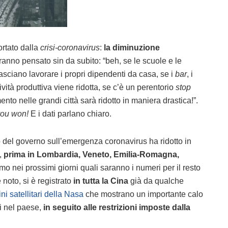
ortato dalla
crisi-coronavirus
:
la diminuzione
avranno pensato sin da subito: “beh, se le scuole e le
 lasciano lavorare i propri dipendenti da casa, se i
bar
, i
ività produttiva viene ridotta, se c’è un perentorio
stop
nto nelle grandi città sarà ridotto in maniera drastica!”.
ou won!
E i dati parlano chiaro.
to del governo sull’emergenza coronavirus ha ridotto in
,
prima in Lombardia, Veneto, Emilia-Romagna,
mo nei prossimi giorni quali saranno i numeri per il resto
noto, si è registrato
in tutta la Cina
già da qualche
i satellitari della Nasa
che mostrano un importante calo
li nel paese,
in seguito alle restrizioni imposte dalla