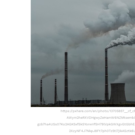
https://pxhere.com/en/photo/1370585?__cf_
AWym2heRXVDHgwyZeHamW6NZMtsembiLX
gzb7ha4USs07Ko2AGK5xfSkSYorwVfSH79lVpkGWXgvGtGbhE
2XzyNF4J7NkpJ8Ft7ph0Tz5tl7jIkASztk