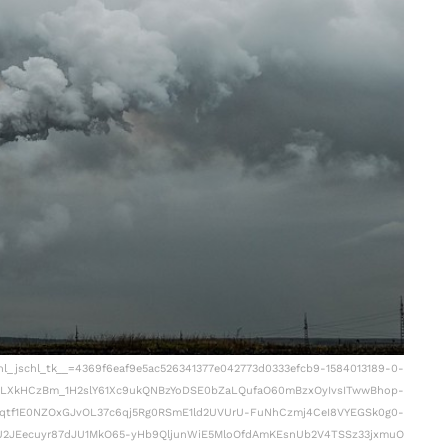
chl_jschl_tk__=4369f6eaf9e5ac526341377e042773d0333efcb9-1584013189-0-
kHCzBm_1H2slY61Xc9ukQNBzYoDSE0bZaLQufaO60mBzxOyIvsITwwBhop-
qtf1E0NZOxGJvOL37c6qj5Rg0RSmE1ld2UVUrU-FuNhCzmj4CeI8VYEGSk0g0-
6U2JEecuyr87dJU1MkO65-yHb9QljunWiE5MloOfdAmKEsnUb2V4TSSz33jxmuO