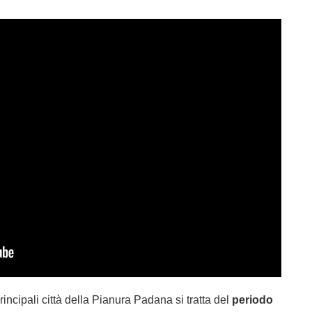
principali città della Pianura Padana si tratta del
periodo