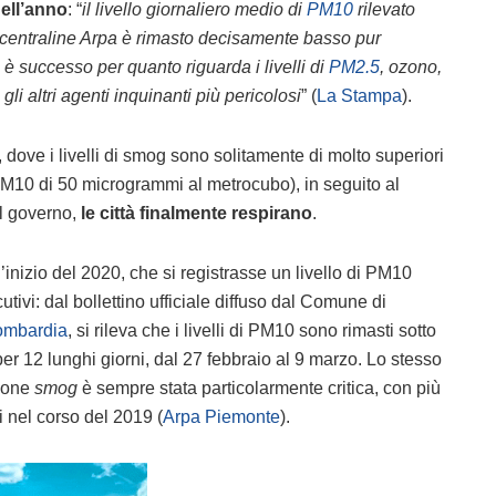
dell’anno
: “
il livello giornaliero medio di
PM10
rilevato
le centraline Arpa è rimasto decisamente basso pur
è successo per quanto riguarda i livelli di
PM2.5
, ozono,
gli altri agenti inquinanti più pericolosi
” (
La Stampa
).
, dove i livelli di smog sono solitamente di molto superiori
 (PM10 di 50 microgrammi al metrocubo), in seguito al
el governo,
le città finalmente respirano
.
inizio del 2020, che si registrasse un livello di PM10
tivi: dal bollettino ufficiale diffuso dal Comune di
Lombardia
, si rileva che i livelli di PM10 sono rimasti sotto
per 12 lunghi giorni, dal 27 febbraio al 9 marzo. Lo stesso
zione
smog
è sempre stata particolarmente critica, con più
 nel corso del 2019 (
Arpa Piemonte
).