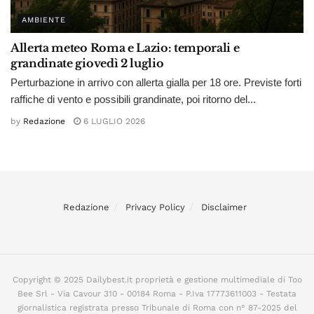
AMBIENTE
Allerta meteo Roma e Lazio: temporali e
grandinate giovedì 2 luglio
Perturbazione in arrivo con allerta gialla per 18 ore. Previste forti
raffiche di vento e possibili grandinate, poi ritorno del...
by
Redazione
6 LUGLIO 2026
Redazione
Privacy Policy
Disclaimer
Copyright © 2025 Dailybest.it proprietà e gestione multimediale di Too
Bee Srl - Via Cavour 310 - 00184 Roma - P.Iva 17773611003 - Testata
giornalistica registrata presso Tribunale di Roma con n° 87-2025 del