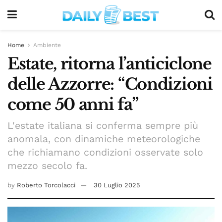
Home
Ambiente
Estate, ritorna l’anticiclone
delle Azzorre: “Condizioni
come 50 anni fa”
L'estate italiana si conferma sempre più
anomala, con dinamiche meteorologiche
che richiamano condizioni osservate solo
mezzo secolo fa.
by
Roberto Torcolacci
30 Luglio 2025