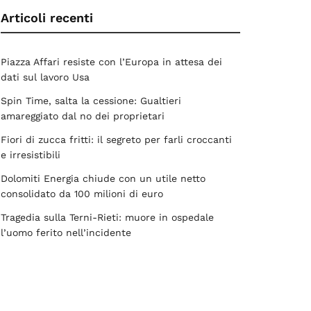
Articoli recenti
Piazza Affari resiste con l’Europa in attesa dei
dati sul lavoro Usa
Spin Time, salta la cessione: Gualtieri
amareggiato dal no dei proprietari
Fiori di zucca fritti: il segreto per farli croccanti
e irresistibili
Dolomiti Energia chiude con un utile netto
consolidato da 100 milioni di euro
Tragedia sulla Terni-Rieti: muore in ospedale
l’uomo ferito nell’incidente