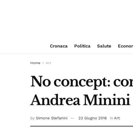
Cronaca
Politica
Salute
Econo
Home
Art
No concept: con
Andrea Minini 
by
Simone Stefanini
23 Giugno 2016
in
Art