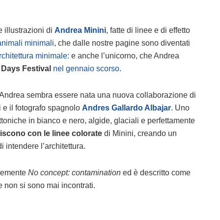
 illustrazioni di
Andrea Minini
, fatte di linee e di effetto
animali minimali
, che dalle nostre pagine sono diventati
rchitettura minimale
: e anche l’unicorno, che Andrea
 Days Festival
nel gennaio scorso
.
di Andrea sembra essere nata una nuova collaborazione di
ui e il fotografo spagnolo
Andres Gallardo Albajar
. Uno
ettoniche in bianco e nero, algide, glaciali e perfettamente
iscono con le linee colorate
di Minini, creando un
ntendere l’architettura.
ntemente
No concept: contamination
ed è descritto come
e non si sono mai incontrati.