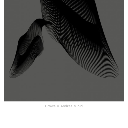
Crows © Andrea Minini