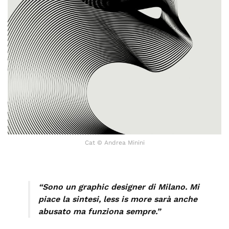
Cat © Andrea Minini
“Sono un graphic designer di Milano. Mi
piace la sintesi, less is more sarà anche
abusato ma funziona sempre.”