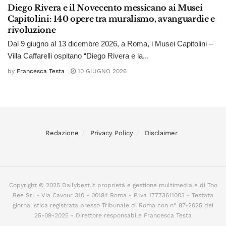
Diego Rivera e il Novecento messicano ai Musei
Capitolini: 140 opere tra muralismo, avanguardie e
rivoluzione
Dal 9 giugno al 13 dicembre 2026, a Roma, i Musei Capitolini –
Villa Caffarelli ospitano “Diego Rivera e la...
by
Francesca Testa
10 GIUGNO 2026
Redazione
Privacy Policy
Disclaimer
Copyright © 2025 Dailybest.it proprietà e gestione multimediale di Too
Bee Srl - Via Cavour 310 - 00184 Roma - P.Iva 17773611003 - Testata
giornalistica registrata presso Tribunale di Roma con n° 87-2025 del
25-09-2025 - Direttore responsabile Francesca Testa