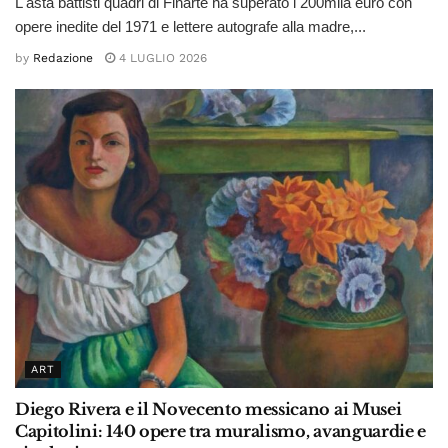
L'asta battisti quadri di Finarte ha superato i 200mila euro con
opere inedite del 1971 e lettere autografe alla madre,...
by
Redazione
4 LUGLIO 2026
ART
Diego Rivera e il Novecento messicano ai Musei
Capitolini: 140 opere tra muralismo, avanguardie e