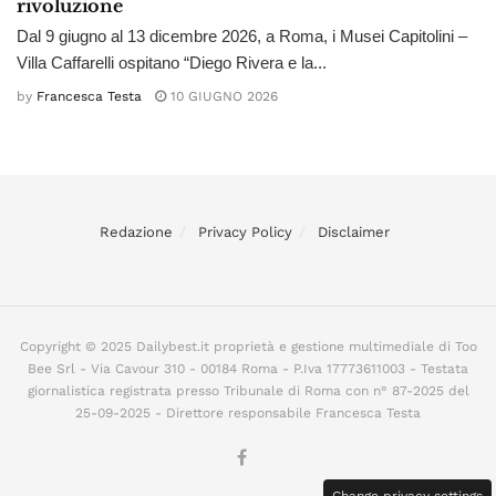
rivoluzione
Dal 9 giugno al 13 dicembre 2026, a Roma, i Musei Capitolini –
Villa Caffarelli ospitano “Diego Rivera e la...
by
Francesca Testa
10 GIUGNO 2026
Redazione
Privacy Policy
Disclaimer
Copyright © 2025 Dailybest.it proprietà e gestione multimediale di Too
Bee Srl - Via Cavour 310 - 00184 Roma - P.Iva 17773611003 - Testata
giornalistica registrata presso Tribunale di Roma con n° 87-2025 del
25-09-2025 - Direttore responsabile Francesca Testa