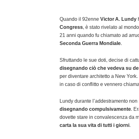
Quando il 92enne
Victor A. Lundy
h
Congress
, è stato rivelato al mond
21 anni quando fu chiamato ad arruo
Seconda Guerra Mondiale
.
Sfruttando le sue doti, decise di ca
disegnando ciò che vedeva su de
per diventare architetto a New York. Lui
in caso di conflitto e vennero chiama
Lundy durante l’addestramento non s
disegnando compulsivamente
. E
dovette stare in convalescenza da m
carta la sua vita di tutti i giorni
.