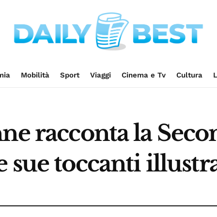
mia
Mobilità
Sport
Viaggi
Cinema e Tv
Cultura
L
nne racconta la Sec
 sue toccanti illustr