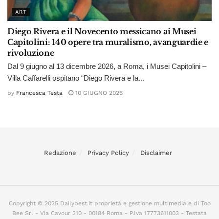
ART
Diego Rivera e il Novecento messicano ai Musei
Capitolini: 140 opere tra muralismo, avanguardie e
rivoluzione
Dal 9 giugno al 13 dicembre 2026, a Roma, i Musei Capitolini –
Villa Caffarelli ospitano “Diego Rivera e la...
by
Francesca Testa
10 GIUGNO 2026
Redazione
Privacy Policy
Disclaimer
Copyright © 2025 Dailybest.it proprietà e gestione multimediale di Too
Bee Srl - Via Cavour 310 - 00184 Roma - P.Iva 17773611003 - Testata