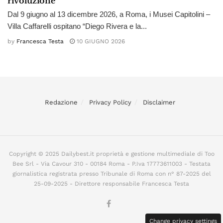
rivoluzione
Dal 9 giugno al 13 dicembre 2026, a Roma, i Musei Capitolini –
Villa Caffarelli ospitano “Diego Rivera e la...
by
Francesca Testa
10 GIUGNO 2026
Redazione
Privacy Policy
Disclaimer
Copyright © 2025 Dailybest.it proprietà e gestione multimediale di Too
Bee Srl - Via Cavour 310 - 00184 Roma - P.Iva 17773611003 - Testata
giornalistica registrata presso Tribunale di Roma con n° 87-2025 del
25-09-2025 - Direttore responsabile Francesca Testa
Change privacy settings