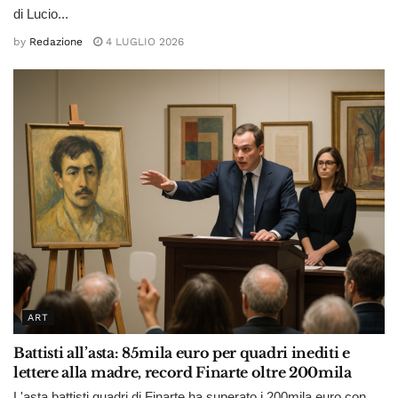
di Lucio...
by
Redazione
4 LUGLIO 2026
ART
Battisti all’asta: 85mila euro per quadri inediti e
lettere alla madre, record Finarte oltre 200mila
L'asta battisti quadri di Finarte ha superato i 200mila euro con