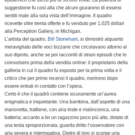
suggestione fu così alta che alcuni giurarono di essersi
sentiti male alla sola vista dell’immagine. Il quadro
ricevette oltre trenta offerte e fu venduto per 1.025 dollari
alla Perception Gallery, in Michigan.
L’artista del quadro,
Bill Stoneham
, si dimostrò alquanto
meravigliato delle voci bizzarre che circolavano attorno al
suo dipinto, anche se poi raccontò di strani episodi che lo
coinvolsero prima della vendita online: il proprietario della
galleria in cui il quadro fu esposto per la prima volta e il
critico che per primo recensì il quadro, morirono dopo
essere entrati in contatto con l’opera.
Certo è che il quadrò contiene sicuramente un’aurea
enigmatica e inquietante. Una bambina, dall’aspetto di una
marionetta, trattiene, con aria triste e malinconica, una
batteria; accanto a lei un ragazzino poco più alto, dotato di
una testa sproporzionata, guarda dritto l’osservatore con
aria severa e interrogativa. Dietro di loro si scorge una