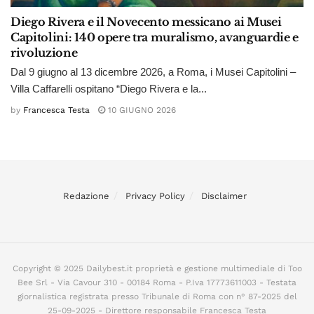
Diego Rivera e il Novecento messicano ai Musei
Capitolini: 140 opere tra muralismo, avanguardie e
rivoluzione
Dal 9 giugno al 13 dicembre 2026, a Roma, i Musei Capitolini –
Villa Caffarelli ospitano “Diego Rivera e la...
by
Francesca Testa
10 GIUGNO 2026
Redazione
Privacy Policy
Disclaimer
Copyright © 2025 Dailybest.it proprietà e gestione multimediale di Too
Bee Srl - Via Cavour 310 - 00184 Roma - P.Iva 17773611003 - Testata
giornalistica registrata presso Tribunale di Roma con n° 87-2025 del
25-09-2025 - Direttore responsabile Francesca Testa