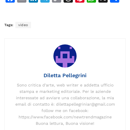
a
m
n
el
o
h
n
h
o
c
ai
k
e
p
re
te
at
n
e
l
e
gr
y
a
re
s
di
Tags:
video
b
dI
a
Li
d
st
A
vi
o
n
m
n
s
p
di
o
k
p
k
Diletta Pellegrini
Sono critica d'arte, web writer e addetta ufficio
stampa e marketing editoriale. Per le aziende
interessate ad avviare una collaborazione, la mia
email di contatto è: dilettapellegriniar@gmail.com
follow me on facebook:
https://www.facebook.com/newtrendmagazine
Buona lettura, Buona visione!