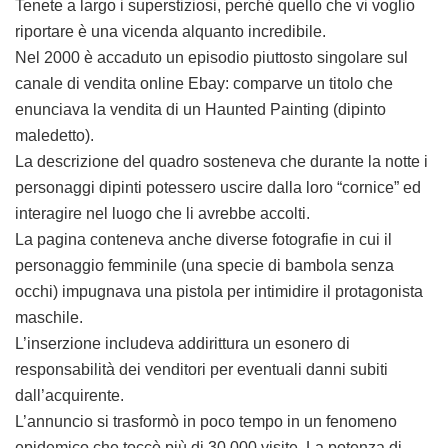
Tenete a largo i superstiziosi, perché quello che vi voglio
riportare è una vicenda alquanto incredibile.
Nel 2000 è accaduto un episodio piuttosto singolare sul
canale di vendita online Ebay: comparve un titolo che
enunciava la vendita di un Haunted Painting (dipinto
maledetto).
La descrizione del quadro sosteneva che durante la notte i
personaggi dipinti potessero uscire dalla loro “cornice” ed
interagire nel luogo che li avrebbe accolti.
La pagina conteneva anche diverse fotografie in cui il
personaggio femminile (una specie di bambola senza
occhi) impugnava una pistola per intimidire il protagonista
maschile.
L’inserzione includeva addirittura un esonero di
responsabilità dei venditori per eventuali danni subiti
dall’acquirente.
L’annuncio si trasformò in poco tempo in un fenomeno
epidemico che toccò più di 30.000 visite. La potenza di