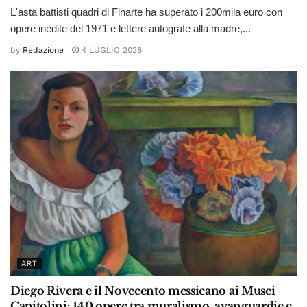
L'asta battisti quadri di Finarte ha superato i 200mila euro con
opere inedite del 1971 e lettere autografe alla madre,...
by
Redazione
4 LUGLIO 2026
ART
Diego Rivera e il Novecento messicano ai Musei
Capitolini: 140 opere tra muralismo, avanguardie e