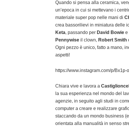
Quando si pensa alla ceramica, veng
un’epoca in cui si mettevano i centr
materiale super pop nelle mani di
Ch
crea bassorilievi in miniatura delle 
Keta
, passando per
David Bowie
e 
Pennywise
il clown,
Robert Smith
d
Ogni pezzo è unico, fatto a mano, inc
aspetti!
https://www.instagram.com/p/Bx1p-
Chiara vive e lavora a
Castiglionce
la sua esperienza nel mondo del lav
agenzie, in seguito agli studi in c
computer a creare e realizzare grafi
staccando da un mondo business (e de
orientata alla manualità in senso st