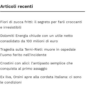
Articoli recenti
Fiori di zucca fritti: il segreto per farli croccanti
e irresistibili
Dolomiti Energia chiude con un utile netto
consolidato da 100 milioni di euro
Tragedia sulla Terni-Rieti: muore in ospedale
l’uomo ferito nell’incidente
Crostini con alici: l’antipasto semplice che
conquista al primo assaggio
Ex Ilva, Orsini apre alla cordata italiana: ci sono
le condizioni