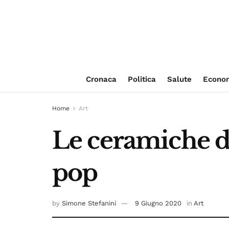
Cronaca
Politica
Salute
Econo
Home
Art
Le ceramiche di
pop
by
Simone Stefanini
9 Giugno 2020
in
Art