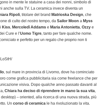
ono in mente le statuine a casa dei nonni, simbolo di
ini anche sulla TV. La ceramica invece diventa un
iara Ripoli
, titolare del brand
Matrioska Design
, che
icone di culto del nostro tempo, da
Sailor Moon
a
Myss
i
Kiss
,
Mercoledì Addams
e
Maria Antonietta
,
Ozzy
e
ei Cure e l’
Uomo Tigre
, tanto per fare qualche nome.
orniciato e perfetto per un regalo che proprio non ti
oLoStH/
llo
, sul mare in provincia di Livorno, dove ha cominciato
oro come grafica pubblicitaria sia come freelance che per
omunicazione visiva. Dopo qualche anno passato davanti al
ca,
Chiara ha deciso di riprendere in mano la sua vita
,
sktop) – oriented, alla ricerca di una nuova strada, più
retto. Un
corso di ceramica
le ha rivoluzionato la vita.