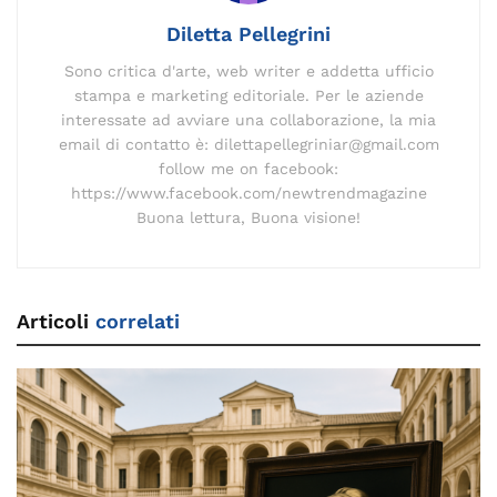
Diletta Pellegrini
Sono critica d'arte, web writer e addetta ufficio
stampa e marketing editoriale. Per le aziende
interessate ad avviare una collaborazione, la mia
email di contatto è: dilettapellegriniar@gmail.com
follow me on facebook:
https://www.facebook.com/newtrendmagazine
Buona lettura, Buona visione!
Articoli
correlati