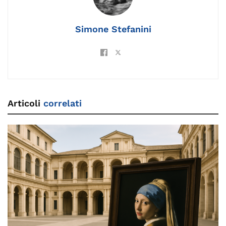
o
k
p
k
Simone Stefanini
Articoli
correlati