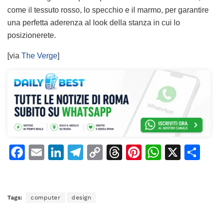
come il tessuto rosso, lo specchio e il marmo, per garantire
una perfetta aderenza al look della stanza in cui lo
posizionerete.
[via
The Verge
]
F
E
Li
T
C
T
Pi
W
X
C
a
m
n
el
o
h
n
h
o
c
ai
k
e
p
re
te
at
n
e
l
e
gr
y
a
re
s
di
Tags:
computer
design
b
dI
a
Li
d
st
A
vi