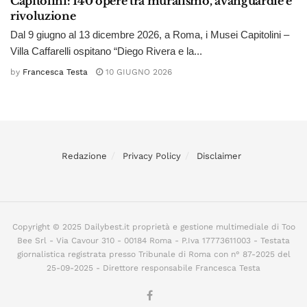
Capitolini: 140 opere tra muralismo, avanguardie e
rivoluzione
Dal 9 giugno al 13 dicembre 2026, a Roma, i Musei Capitolini –
Villa Caffarelli ospitano “Diego Rivera e la...
by
Francesca Testa
10 GIUGNO 2026
Redazione
Privacy Policy
Disclaimer
Copyright © 2025 Dailybest.it proprietà e gestione multimediale di Too
Bee Srl - Via Cavour 310 - 00184 Roma - P.Iva 17773611003 - Testata
giornalistica registrata presso Tribunale di Roma con n° 87-2025 del
25-09-2025 - Direttore responsabile Francesca Testa