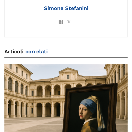
k
Simone Stefanini
Articoli
correlati