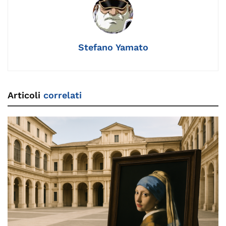
o
k
p
k
Stefano Yamato
Articoli
correlati