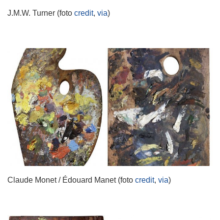
J.M.W. Turner (foto
credit
,
via
)
Claude Monet / Édouard Manet (foto
credit
,
via
)