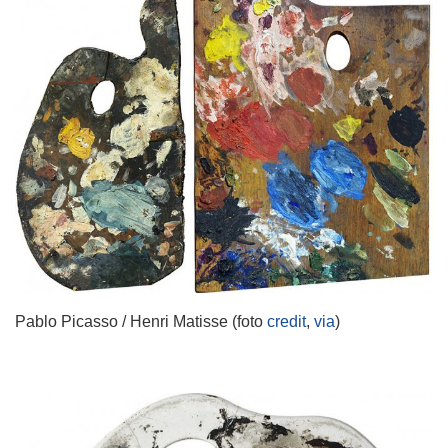
Pablo Picasso / Henri Matisse (foto
credit
,
via
)