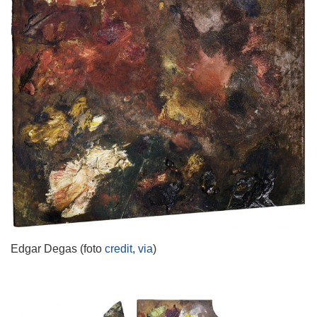
Edgar Degas (foto
credit
,
via
)