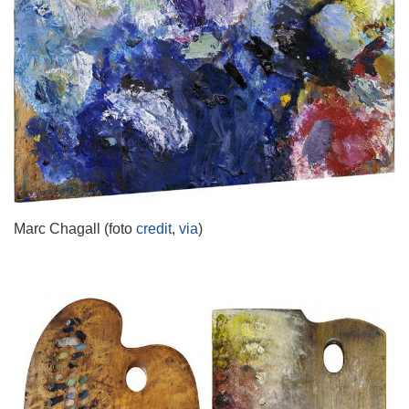
Marc Chagall (foto
credit
,
via
)