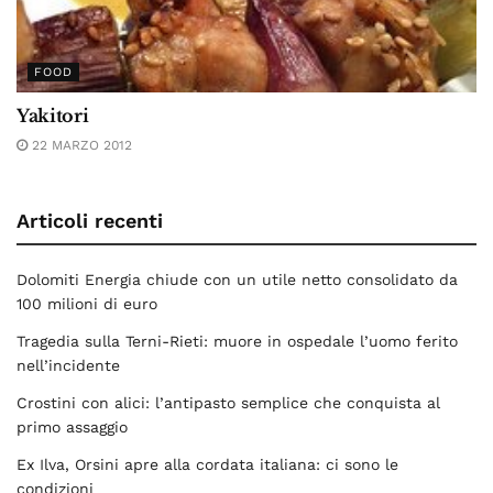
FOOD
Yakitori
22 MARZO 2012
Articoli recenti
Dolomiti Energia chiude con un utile netto consolidato da
100 milioni di euro
Tragedia sulla Terni-Rieti: muore in ospedale l’uomo ferito
nell’incidente
Crostini con alici: l’antipasto semplice che conquista al
primo assaggio
Ex Ilva, Orsini apre alla cordata italiana: ci sono le
condizioni