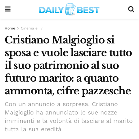
Home
Cinema e Tv
Cristiano Malgioglio si
sposa e vuole lasciare tutto
il suo patrimonio al suo
futuro marito: a quanto
ammonta, cifre pazzesche
Con un annuncio a sorpresa, Cristiano
Malgioglio ha annunciato le sue nozze
imminenti e la volontà di lasciare al marito
tutta la sua eredità