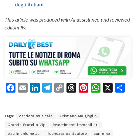
degli italiani
This article was produced with AI assistance and reviewed
editorially.
F
E
Li
T
C
T
Pi
W
X
C
a
m
n
el
o
h
n
h
o
c
ai
k
e
p
re
te
at
n
e
l
e
gr
y
a
re
s
di
Tags:
carriera musicale
Cristiano Malgioglio
b
dI
a
Li
d
st
A
vi
Grande Fratello Vip
investimenti immobiliari
patrimonio netto
ricchezza cantautore
sanremo