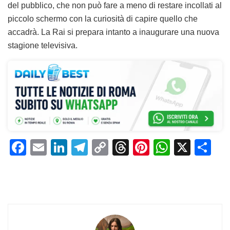
del pubblico, che non può fare a meno di restare incollati al
piccolo schermo con la curiosità di capire quello che
accadrà. La Rai si prepara intanto a inaugurare una nuova
stagione televisiva.
F
E
Li
T
C
T
Pi
W
X
C
a
m
n
el
o
h
n
h
o
c
ai
k
e
p
re
te
at
n
e
l
e
gr
y
a
re
s
di
b
dI
a
Li
d
st
A
vi
o
n
m
n
s
p
di