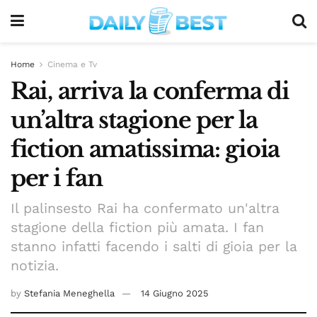
Home
Cinema e Tv
Rai, arriva la conferma di
un’altra stagione per la
fiction amatissima: gioia
per i fan
Il palinsesto Rai ha confermato un'altra
stagione della fiction più amata. I fan
stanno infatti facendo i salti di gioia per la
notizia.
by
Stefania Meneghella
14 Giugno 2025