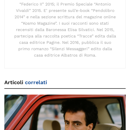
“Federico II” 2015; il Premio Speciale “Antonio
Vivaldi” 2015. E’ presente sull’e-book “Pendolibro
2014” e nella sezione scrittura del magazine online
“Kosmo Magazine”. I suoi racconti sono stati
recensiti dalla Baronessa Elisa Silvatici. Nel 2015,
partecipa alla raccolta poetica “Tracce” edita dalla
casa editrice Pagine. Nel 2016, pubblica il suo
primo romanzo “Silenzi Messaggeri” edito dalla
casa editrice Albatros di Roma.
Articoli
correlati